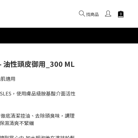
找商品
立即購買
 油性頭皮御用_300 ML
油肌適用
、SLES，使用膚品級胺基酸介面活性
，徹底清潔控油、去除頭臭味，調理
保濕清爽不緊繃
擠到掌心中,加水起泡後在塗抹於髮