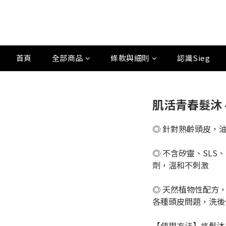
首頁
全部商品
條款與細則
認識Sieg
肌活青春髮沐 -
◎ 針對熟齡頭皮，
◎ 不含矽靈、SLS
劑，溫和不刺激
◎ 天然植物性配方
各種頭皮問題，洗後
【使用方法】将髮沐