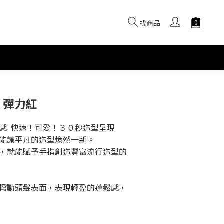
找商品
立即購買
ck 彈力紅
  快速！可愛！３０秒造型呈現 
能讓平凡的造型煥然一新。 
，就能賦予手指創造豐富流行造型的
撥動頭髮表面，表現輕盈的蓬鬆感，
 