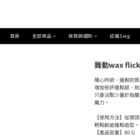
首頁
全部商品
條款與細則
認識Sieg
舞動wax fli
隨心所欲、蓬鬆的質感
增加些許蓬鬆感，就
只要沾取少量於指腹
魔力。 
【使用方法】從頭頂
輕鬆創造蓬鬆造型。 
【產品容量】80 G